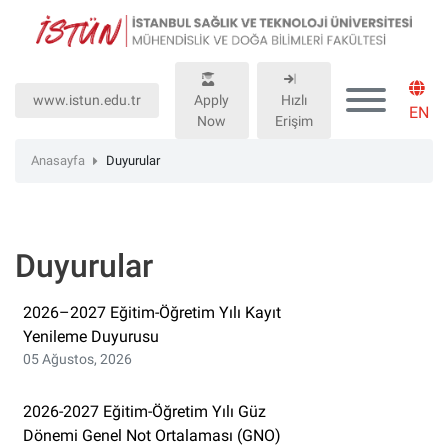
Lütfen
dikkat:
Bu
web
www.istun.edu.tr
Apply
Hızlı
sitesinde,
EN
Now
Erişim
erişilebilirliği
destekleyen
Anasayfa
Duyurular
bir
"Nagish
BiClick"
sistemi
Duyurular
bulunur.
2026–2027 Eğitim-Öğretim Yılı Kayıt
Yenileme Duyurusu
05 Ağustos, 2026
2026-2027 Eğitim-Öğretim Yılı Güz
Dönemi Genel Not Ortalaması (GNO)