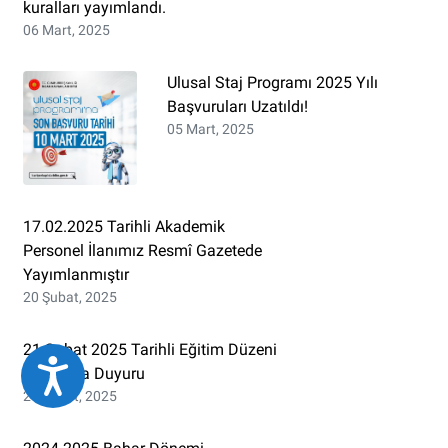
kuralları yayımlandı.
06 Mart, 2025
Ulusal Staj Programı 2025 Yılı
Başvuruları Uzatıldı!
05 Mart, 2025
17.02.2025 Tarihli Akademik
Personel İlanımız Resmî Gazetede
Yayımlanmıştır
20 Şubat, 2025
21 Şubat 2025 Tarihli Eğitim Düzeni
Eri&#351;ilebilirlik
Hakkında Duyuru
20 Şubat, 2025